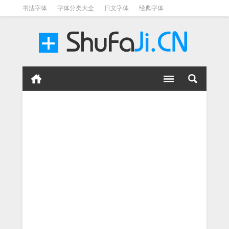
书法字体
字体分类大全
日文字体
经典字体
英文字体
毛笔字体
美术字体
涂鸦字体
书法字体