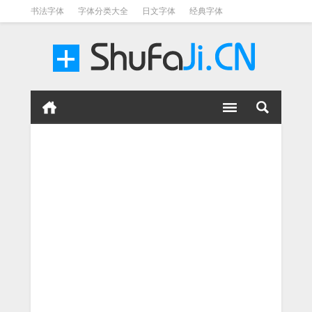
书法字体
字体分类大全
日文字体
经典字体
英文字体
毛笔字体
美术字体
涂鸦字体
书法字体