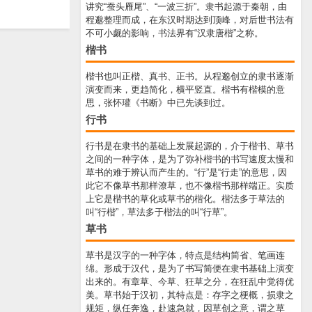
讲究“蚕头雁尾”、“一波三折”。隶书起源于秦朝，由
程邈整理而成，在东汉时期达到顶峰，对后世书法有
不可小觑的影响，书法界有“汉隶唐楷”之称。
楷书
楷书也叫正楷、真书、正书。从程邈创立的隶书逐渐
演变而来，更趋简化，横平竖直。楷书有楷模的意
思，张怀瓘《书断》中已先谈到过。
行书
行书是在隶书的基础上发展起源的，介于楷书、草书
之间的一种字体，是为了弥补楷书的书写速度太慢和
草书的难于辨认而产生的。“行”是“行走”的意思，因
此它不像草书那样潦草，也不像楷书那样端正。实质
上它是楷书的草化或草书的楷化。楷法多于草法的
叫“行楷”，草法多于楷法的叫“行草”。
草书
草书是汉字的一种字体，特点是结构简省、笔画连
绵。形成于汉代，是为了书写简便在隶书基础上演变
出来的。有章草、今草、狂草之分，在狂乱中觉得优
美。草书始于汉初，其特点是：存字之梗概，损隶之
规矩，纵任奔逸，赴速急就，因草创之意，谓之草