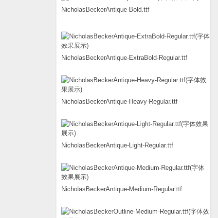
NicholasBeckerAntique-Bold.ttf
NicholasBeckerAntique-ExtraBold-Regular.ttf
NicholasBeckerAntique-Heavy-Regular.ttf
NicholasBeckerAntique-Light-Regular.ttf
NicholasBeckerAntique-Medium-Regular.ttf