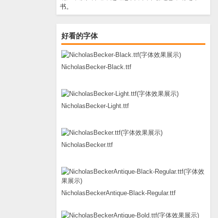
书。
好看的字体
NicholasBecker-Black.ttf
NicholasBecker-Light.ttf
NicholasBecker.ttf
NicholasBeckerAntique-Black-Regular.ttf