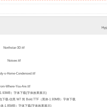
Hyp
Northstar-3D.ttf
Noisee.ttf
dy-s-Home-Condensed.ttf
rom-Where-You-Are.ttf
信黑 W7 简 Bold.TTF（黑体-1.93MB）字体下载