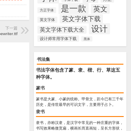
是一款
英文
方正字体
英文字体下载
英文字体
设计
下一篇
英文字体下载大全
ewriter.ttf
设计师常用字体下载
黑体
书法集
书法字体包含了篆、隶、楷、行、草这五
种字体。
篆书
篆书是大篆、小篆的统称。甲骨文，距今已有三千年
历史，是传世最早的可识文字，主要用于占卜。
隶书
隶书，亦称汉隶，是汉字中常见的一种庄重的字体，
书写效果略微宽扁，横画长而直画短，呈长方形状，