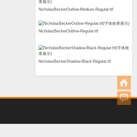
NicholasBeckerOutline-Medium-Regular.ttf
NicholasBeckerOutline-Regular.ttf
NicholasBeckerShadow-Black-Regular.ttf