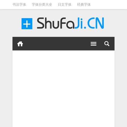
书法字体
字体分类大全
日文字体
经典字体
英文字体
毛笔字体
美术字体
涂鸦字体
书法字体