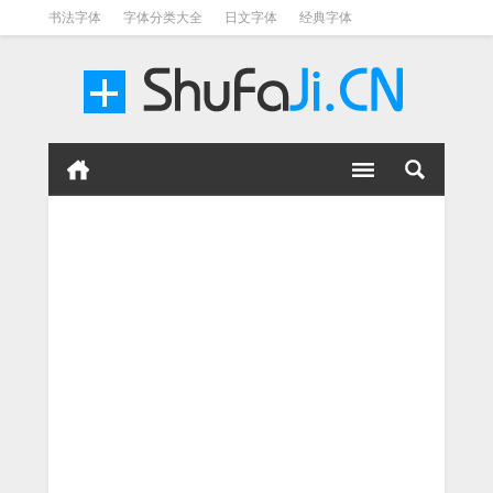
书法字体
字体分类大全
日文字体
经典字体
英文字体
毛笔字体
美术字体
涂鸦字体
书法字体