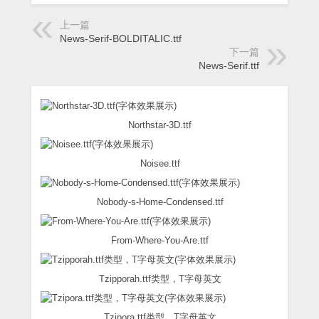
上一篇
News-Serif-BOLDITALIC.ttf
下一篇
News-Serif.ttf
Northstar-3D.ttf
Noisee.ttf
Nobody-s-Home-Condensed.ttf
From-Where-You-Are.ttf
Tzipporah.ttf类型，T字母英文
Tzipora.ttf类型，T字母英文