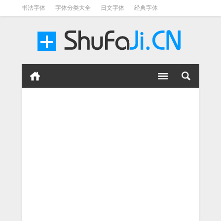
书法字体
字体分类大全
日文字体
经典字体
英文字体
毛笔字体
美术字体
涂鸦字体
书法字体