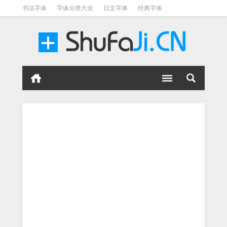
书法字体
字体分类大全
日文字体
经典字体
英文字体
毛笔字体
美术字体
涂鸦字体
书法字体