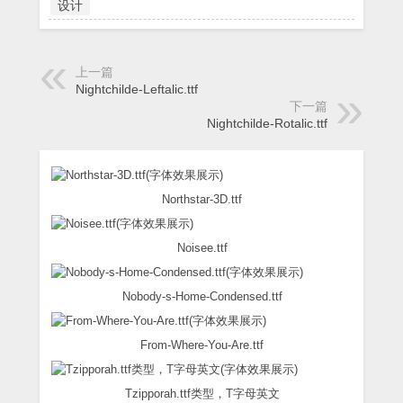
设计
上一篇
Nightchilde-Leftalic.ttf
下一篇
Nightchilde-Rotalic.ttf
Northstar-3D.ttf
Noisee.ttf
Nobody-s-Home-Condensed.ttf
From-Where-You-Are.ttf
Tzipporah.ttf类型，T字母英文