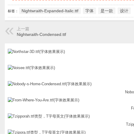
Nightwraith-Expanded-Italic.ttf
字体
是一款
设计
标签：
上一篇
Nightwraith-Condensed.ttf
Nobo
F
Tzi