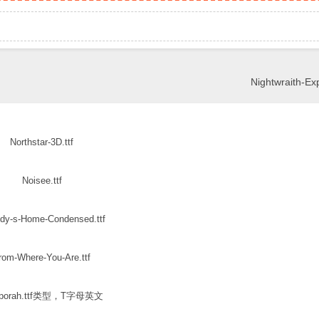
Nightwraith-Ex
Northstar-3D.ttf
Noisee.ttf
dy-s-Home-Condensed.ttf
rom-Where-You-Are.ttf
pporah.ttf类型，T字母英文