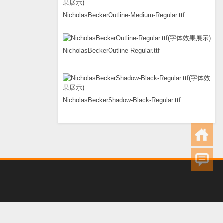
NicholasBeckerOutline-Medium-Regular.ttf
NicholasBeckerOutline-Regular.ttf
NicholasBeckerShadow-Black-Regular.ttf