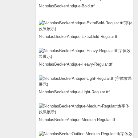
NicholasBeckerAntique-Bold.ttf
NicholasBeckerAntique-ExtraBold-Regular.ttf
NicholasBeckerAntique-Heavy-Regular.ttf
NicholasBeckerAntique-Light-Regular.ttf
NicholasBeckerAntique-Medium-Regular.ttf