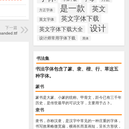
是一款
英文
方正字体
英文字体下载
英文字体
设计
下一篇
英文字体下载大全
panded.ttf
设计师常用字体下载
黑体
书法集
书法字体包含了篆、隶、楷、行、草这五
种字体。
篆书
篆书是大篆、小篆的统称。甲骨文，距今已有三千年
历史，是传世最早的可识文字，主要用于占卜。
隶书
隶书，亦称汉隶，是汉字中常见的一种庄重的字体，
书写效果略微宽扁，横画长而直画短，呈长方形状，