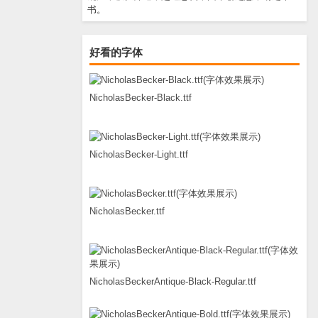
书。
好看的字体
NicholasBecker-Black.ttf
NicholasBecker-Light.ttf
NicholasBecker.ttf
NicholasBeckerAntique-Black-Regular.ttf