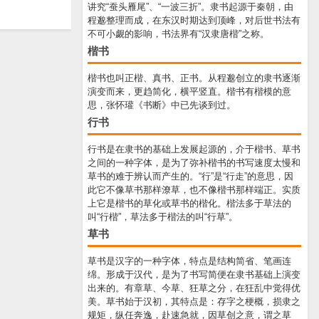
讲究“蚕头雁尾”、“一波三折”。隶书起源于秦朝，由
程邈整理而成，在东汉时期达到顶峰，对后世书法有
不可小觑的影响，书法界有“汉隶唐楷”之称。
楷书
楷书也叫正楷、真书、正书。从程邈创立的隶书逐渐
演变而来，更趋简化，横平竖直。楷书有楷模的意
思，张怀瓘《书断》中已先谈到过。
行书
行书是在隶书的基础上发展起源的，介于楷书、草书
之间的一种字体，是为了弥补楷书的书写速度太慢和
草书的难于辨认而产生的。“行”是“行走”的意思，因
此它不像草书那样潦草，也不像楷书那样端正。实质
上它是楷书的草化或草书的楷化。楷法多于草法的
叫“行楷”，草法多于楷法的叫“行草”。
草书
草书是汉字的一种字体，特点是结构简省、笔画连
绵。形成于汉代，是为了书写简便在隶书基础上演变
出来的。有章草、今草、狂草之分，在狂乱中觉得优
美。草书始于汉初，其特点是：存字之梗概，损隶之
规矩，纵任奔逸，赴速急就，因草创之意，谓之草