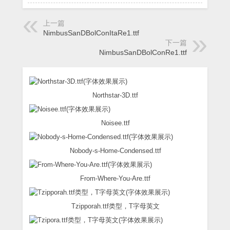
上一篇
NimbusSanDBolConItaRe1.ttf
下一篇
NimbusSanDBolConRe1.ttf
Northstar-3D.ttf
Noisee.ttf
Nobody-s-Home-Condensed.ttf
From-Where-You-Are.ttf
Tzipporah.ttf类型，T字母英文