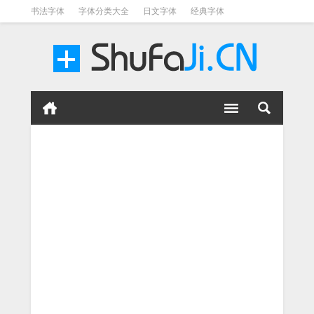
书法字体
字体分类大全
日文字体
经典字体
英文字体
毛笔字体
美术字体
涂鸦字体
书法字体