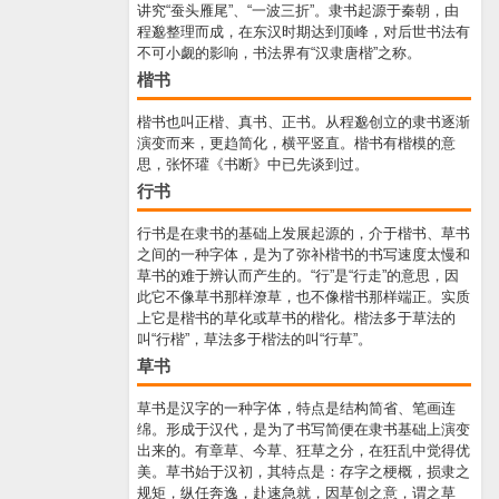
讲究“蚕头雁尾”、“一波三折”。隶书起源于秦朝，由
程邈整理而成，在东汉时期达到顶峰，对后世书法有
不可小觑的影响，书法界有“汉隶唐楷”之称。
楷书
楷书也叫正楷、真书、正书。从程邈创立的隶书逐渐
演变而来，更趋简化，横平竖直。楷书有楷模的意
思，张怀瓘《书断》中已先谈到过。
行书
行书是在隶书的基础上发展起源的，介于楷书、草书
之间的一种字体，是为了弥补楷书的书写速度太慢和
草书的难于辨认而产生的。“行”是“行走”的意思，因
此它不像草书那样潦草，也不像楷书那样端正。实质
上它是楷书的草化或草书的楷化。楷法多于草法的
叫“行楷”，草法多于楷法的叫“行草”。
草书
草书是汉字的一种字体，特点是结构简省、笔画连
绵。形成于汉代，是为了书写简便在隶书基础上演变
出来的。有章草、今草、狂草之分，在狂乱中觉得优
美。草书始于汉初，其特点是：存字之梗概，损隶之
规矩，纵任奔逸，赴速急就，因草创之意，谓之草