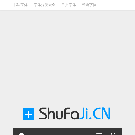
书法字体
字体分类大全
日文字体
经典字体
英文字体
毛笔字体
美术字体
涂鸦字体
书法字体