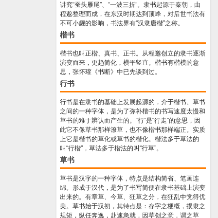
讲究“蚕头雁尾”、“一波三折”。隶书起源于秦朝，由
程邈整理而成，在东汉时期达到顶峰，对后世书法有
不可小觑的影响，书法界有“汉隶唐楷”之称。
楷书
楷书也叫正楷、真书、正书。从程邈创立的隶书逐渐
演变而来，更趋简化，横平竖直。楷书有楷模的意
思，张怀瓘《书断》中已先谈到过。
行书
行书是在隶书的基础上发展起源的，介于楷书、草书
之间的一种字体，是为了弥补楷书的书写速度太慢和
草书的难于辨认而产生的。“行”是“行走”的意思，因
此它不像草书那样潦草，也不像楷书那样端正。实质
上它是楷书的草化或草书的楷化。楷法多于草法的
叫“行楷”，草法多于楷法的叫“行草”。
草书
草书是汉字的一种字体，特点是结构简省、笔画连
绵。形成于汉代，是为了书写简便在隶书基础上演变
出来的。有章草、今草、狂草之分，在狂乱中觉得优
美。草书始于汉初，其特点是：存字之梗概，损隶之
规矩，纵任奔逸，赴速急就，因草创之意，谓之草