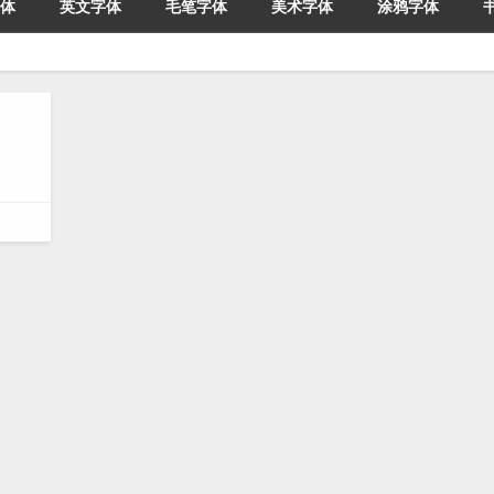
体
英文字体
毛笔字体
美术字体
涂鸦字体