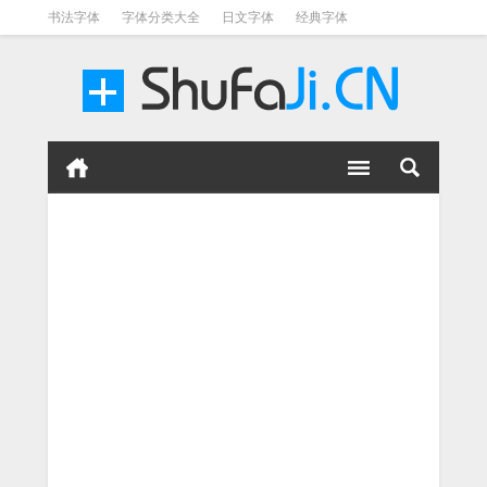
书法字体
字体分类大全
日文字体
经典字体
英文字体
毛笔字体
美术字体
涂鸦字体
书法字体