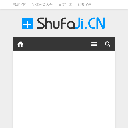
书法字体
字体分类大全
日文字体
经典字体
英文字体
毛笔字体
美术字体
涂鸦字体
书法字体