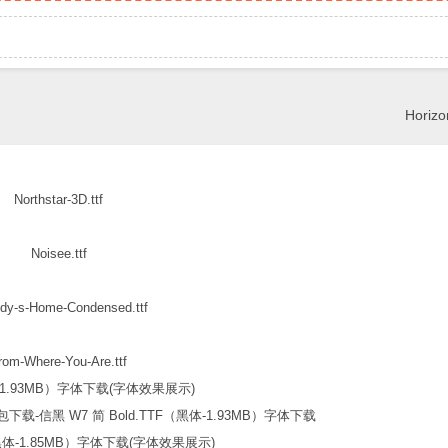
Horizon
Northstar-3D.ttf
Noisee.ttf
dy-s-Home-Condensed.ttf
rom-Where-You-Are.ttf
信黑 W7 简 Bold.TTF（黑体-1.93MB）字体下载