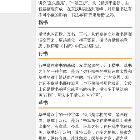
讲究“蚕头雁尾”、“一波三折”。隶书起源于秦朝，由
程邈整理而成，在东汉时期达到顶峰，对后世书法有
不可小觑的影响，书法界有“汉隶唐楷”之称。
楷书
楷书也叫正楷、真书、正书。从程邈创立的隶书逐渐
演变而来，更趋简化，横平竖直。楷书有楷模的意
思，张怀瓘《书断》中已先谈到过。
行书
行书是在隶书的基础上发展起源的，介于楷书、草书
之间的一种字体，是为了弥补楷书的书写速度太慢和
草书的难于辨认而产生的。“行”是“行走”的意思，因
此它不像草书那样潦草，也不像楷书那样端正。实质
上它是楷书的草化或草书的楷化。楷法多于草法的
叫“行楷”，草法多于楷法的叫“行草”。
草书
草书是汉字的一种字体，特点是结构简省、笔画连
绵。形成于汉代，是为了书写简便在隶书基础上演变
出来的。有章草、今草、狂草之分，在狂乱中觉得优
美。草书始于汉初，其特点是：存字之梗概，损隶之
规矩，纵任奔逸，赴速急就，因草创之意，谓之草