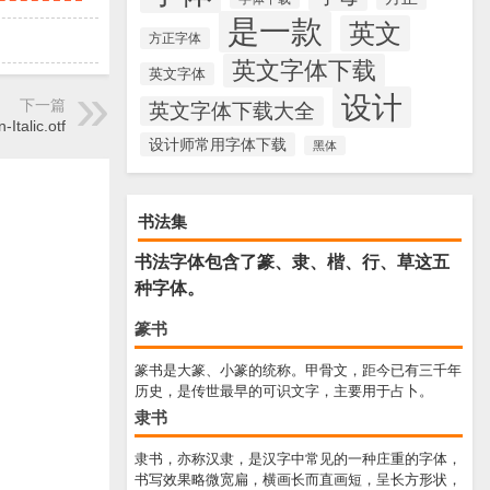
是一款
英文
方正字体
英文字体下载
英文字体
设计
下一篇
英文字体下载大全
-Italic.otf
设计师常用字体下载
黑体
书法集
书法字体包含了篆、隶、楷、行、草这五
种字体。
篆书
篆书是大篆、小篆的统称。甲骨文，距今已有三千年
历史，是传世最早的可识文字，主要用于占卜。
隶书
隶书，亦称汉隶，是汉字中常见的一种庄重的字体，
书写效果略微宽扁，横画长而直画短，呈长方形状，