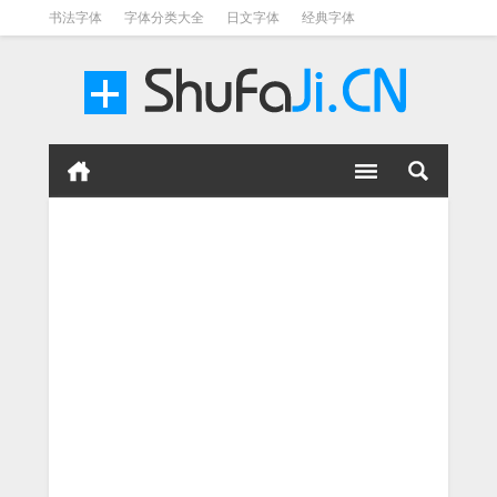
书法字体
字体分类大全
日文字体
经典字体
英文字体
毛笔字体
美术字体
涂鸦字体
书法字体