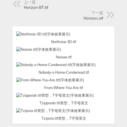
上一篇
Horizon-BT.ttf
下一篇
Horizon.otf
Northstar-3D.ttf
Noisee.ttf
Nobody-s-Home-Condensed.ttf
From-Where-You-Are.ttf
Tzipporah.ttf类型，T字母英文
Tzipora.ttf类型，T字母英文