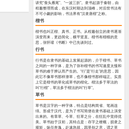
讲究“蚕头雁尾”、“一波三折”。隶书起源于秦朝，由
程邈整理而成，在东汉时期达到顶峰，对后世书法有
不可小觑的影响，书法界有“汉隶唐楷”之称。
楷书
楷书也叫正楷、真书、正书。从程邈创立的隶书逐渐
演变而来，更趋简化，横平竖直。楷书有楷模的意
思，张怀瓘《书断》中已先谈到过。
行书
行书是在隶书的基础上发展起源的，介于楷书、草书
之间的一种字体，是为了弥补楷书的书写速度太慢和
草书的难于辨认而产生的。“行”是“行走”的意思，因
此它不像草书那样潦草，也不像楷书那样端正。实质
上它是楷书的草化或草书的楷化。楷法多于草法的
叫“行楷”，草法多于楷法的叫“行草”。
草书
草书是汉字的一种字体，特点是结构简省、笔画连
绵。形成于汉代，是为了书写简便在隶书基础上演变
出来的。有章草、今草、狂草之分，在狂乱中觉得优
美。草书始于汉初，其特点是：存字之梗概，损隶之
规矩，纵任奔逸，赴速急就，因草创之意，谓之草