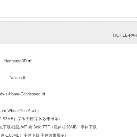
HOTEL-PARA
Northstar-3D.ttf
Noisee.ttf
dy-s-Home-Condensed.ttf
rom-Where-You-Are.ttf
信黑 W7 简 Bold.TTF（黑体-1.93MB）字体下载