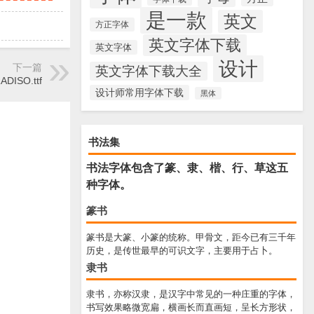
是一款
英文
方正字体
英文字体下载
英文字体
设计
下一篇
英文字体下载大全
DISO.ttf
设计师常用字体下载
黑体
书法集
书法字体包含了篆、隶、楷、行、草这五
种字体。
篆书
篆书是大篆、小篆的统称。甲骨文，距今已有三千年
历史，是传世最早的可识文字，主要用于占卜。
隶书
隶书，亦称汉隶，是汉字中常见的一种庄重的字体，
书写效果略微宽扁，横画长而直画短，呈长方形状，