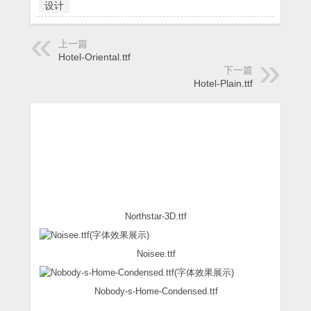
设计
上一篇
Hotel-Oriental.ttf
下一篇
Hotel-Plain.ttf
Northstar-3D.ttf
Noisee.ttf
Nobody-s-Home-Condensed.ttf