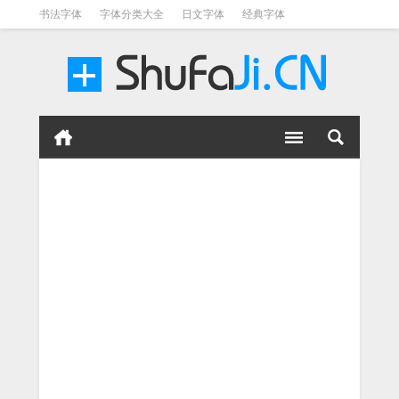
书法字体
字体分类大全
日文字体
经典字体
英文字体
毛笔字体
美术字体
涂鸦字体
书法字体