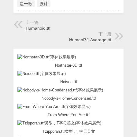
是一款
设计
上一篇
Humanoid.ttf
下一篇
HumanP.J-Average.ttf
Northstar-3D.ttf
Noisee.ttf
Nobody-s-Home-Condensed.ttf
From-Where-You-Are.ttf
Tzipporah.ttf类型，T字母英文