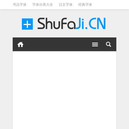
书法字体
字体分类大全
日文字体
经典字体
英文字体
毛笔字体
美术字体
涂鸦字体
书法字体