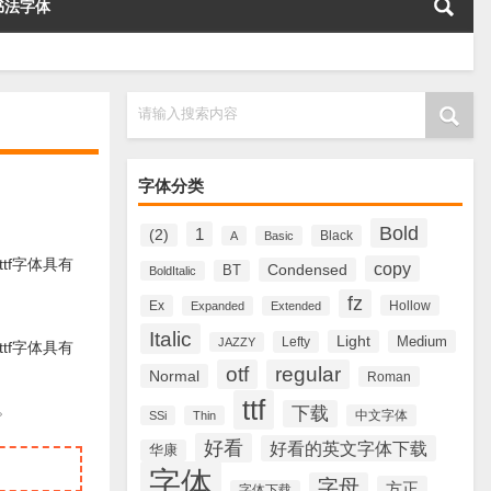
书法字体
请输入搜索内容
字体分类
Bold
1
(2)
Black
A
Basic
.ttf字体具有
copy
Condensed
BT
BoldItalic
fz
Ex
Hollow
Expanded
Extended
Italic
Light
Medium
Lefty
JAZZY
.ttf字体具有
otf
regular
Normal
Roman
ttf
。
下载
中文字体
SSi
Thin
好看
好看的英文字体下载
华康
字体
字母
方正
字体下载