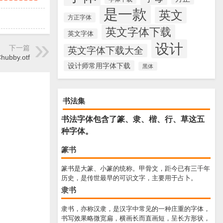
是一款
英文
方正字体
英文字体下载
英文字体
设计
下一篇
英文字体下载大全
hubby.otf
设计师常用字体下载
黑体
书法集
书法字体包含了篆、隶、楷、行、草这五
种字体。
篆书
篆书是大篆、小篆的统称。甲骨文，距今已有三千年
历史，是传世最早的可识文字，主要用于占卜。
隶书
隶书，亦称汉隶，是汉字中常见的一种庄重的字体，
书写效果略微宽扁，横画长而直画短，呈长方形状，