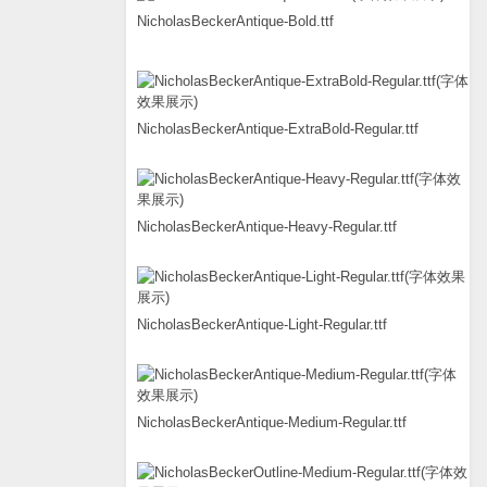
NicholasBeckerAntique-Bold.ttf
NicholasBeckerAntique-ExtraBold-Regular.ttf
NicholasBeckerAntique-Heavy-Regular.ttf
NicholasBeckerAntique-Light-Regular.ttf
NicholasBeckerAntique-Medium-Regular.ttf