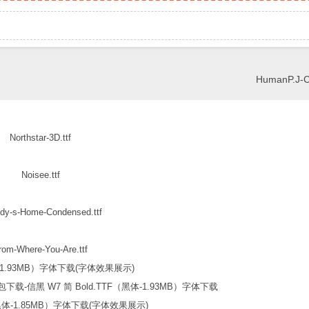
HumanP.J-C
Northstar-3D.ttf
Noisee.ttf
dy-s-Home-Condensed.ttf
rom-Where-You-Are.ttf
信黑 W7 简 Bold.TTF（黑体-1.93MB）字体下载