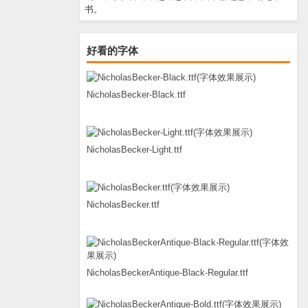
书。
好看的字体
NicholasBecker-Black.ttf
NicholasBecker-Light.ttf
NicholasBecker.ttf
NicholasBeckerAntique-Black-Regular.ttf