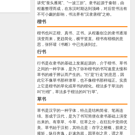
讲究“蚕头雁尾”、“一波三折”。隶书起源于秦朝，由
程邈整理而成，在东汉时期达到顶峰，对后世书法有
不可小觑的影响，书法界有“汉隶唐楷”之称。
楷书
楷书也叫正楷、真书、正书。从程邈创立的隶书逐渐
演变而来，更趋简化，横平竖直。楷书有楷模的意
思，张怀瓘《书断》中已先谈到过。
行书
行书是在隶书的基础上发展起源的，介于楷书、草书
之间的一种字体，是为了弥补楷书的书写速度太慢和
草书的难于辨认而产生的。“行”是“行走”的意思，因
此它不像草书那样潦草，也不像楷书那样端正。实质
上它是楷书的草化或草书的楷化。楷法多于草法的
叫“行楷”，草法多于楷法的叫“行草”。
草书
草书是汉字的一种字体，特点是结构简省、笔画连
绵。形成于汉代，是为了书写简便在隶书基础上演变
出来的。有章草、今草、狂草之分，在狂乱中觉得优
美。草书始于汉初，其特点是：存字之梗概，损隶之
规矩，纵任奔逸，赴速急就，因草创之意，谓之草