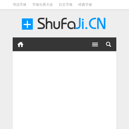
书法字体
字体分类大全
日文字体
经典字体
英文字体
毛笔字体
美术字体
涂鸦字体
书法字体