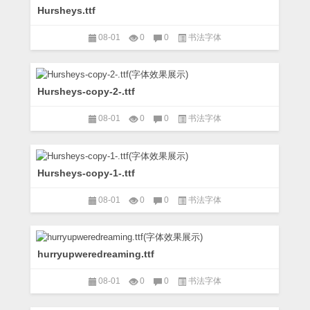
Hursheys.ttf
08-01
0
0
书法字体
Hursheys-copy-2-.ttf
08-01
0
0
书法字体
Hursheys-copy-1-.ttf
08-01
0
0
书法字体
hurryupweredreaming.ttf
08-01
0
0
书法字体