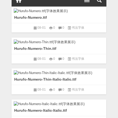
Hurufo-Numero.ttf
08-01
0
0
书法字体
Hurufo-Numero-Thin.ttf
08-01
0
0
书法字体
Hurufo-Numero-Thin-Italic-Italic.ttf
08-01
0
0
书法字体
Hurufo-Numero-Italic-Italic.ttf