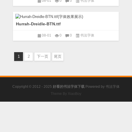
08-01
0
0
书法字体
Hurrah-Dreidle-BTN.ttf
08-01
0
0
书法字体
1
2
下一页
尾页
Copyright © 2012 - 2025
好看的书法字体下载
Powered by
书法字体
Theme By XiaoBoy