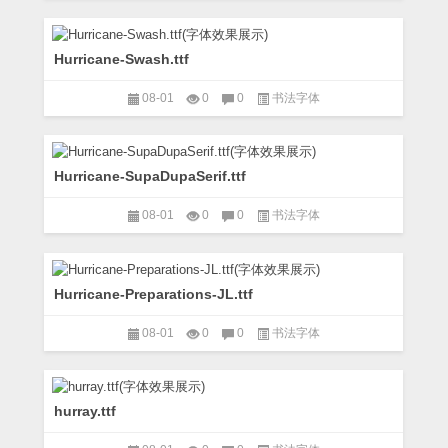
Hurricane-Swash.ttf
08-01
0
0
书法字体
Hurricane-SupaDupaSerif.ttf
08-01
0
0
书法字体
Hurricane-Preparations-JL.ttf
08-01
0
0
书法字体
hurray.ttf