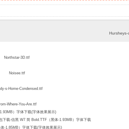
Hursheys-c
Northstar-3D.ttf
Noisee.ttf
dy-s-Home-Condensed.ttf
rom-Where-You-Are.ttf
信黑 W7 简 Bold.TTF（黑体-1.93MB）字体下载