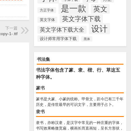
是一款
英文
方正字体
英文字体下载
英文字体
设计
下一篇
英文字体下载大全
opy-1-.ttf
设计师常用字体下载
黑体
书法集
书法字体包含了篆、隶、楷、行、草这五
种字体。
篆书
篆书是大篆、小篆的统称。甲骨文，距今已有三千年
历史，是传世最早的可识文字，主要用于占卜。
隶书
隶书，亦称汉隶，是汉字中常见的一种庄重的字体，
书写效果略微宽扁，横画长而直画短，呈长方形状，