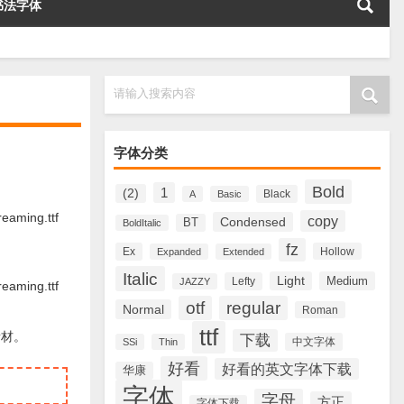
书法字体
请输入搜索内容
字体分类
Bold
1
(2)
Black
A
Basic
ming.ttf
copy
Condensed
BT
BoldItalic
fz
Ex
Hollow
Expanded
Extended
Italic
Light
Medium
Lefty
JAZZY
ming.ttf
otf
regular
Normal
Roman
ttf
素材。
下载
中文字体
SSi
Thin
好看
好看的英文字体下载
华康
字体
字母
方正
字体下载