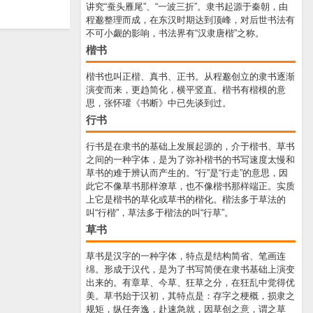
讲究“蚕头雁尾”、“一波三折”。隶书起源于秦朝，由
程邈整理而成，在东汉时期达到顶峰，对后世书法有
不可小觑的影响，书法界有“汉隶唐楷”之称。
楷书
楷书也叫正楷、真书、正书。从程邈创立的隶书逐渐
演变而来，更趋简化，横平竖直。楷书有楷模的意
思，张怀瓘《书断》中已先谈到过。
行书
行书是在隶书的基础上发展起源的，介于楷书、草书
之间的一种字体，是为了弥补楷书的书写速度太慢和
草书的难于辨认而产生的。“行”是“行走”的意思，因
此它不像草书那样潦草，也不像楷书那样端正。实质
上它是楷书的草化或草书的楷化。楷法多于草法的
叫“行楷”，草法多于楷法的叫“行草”。
草书
草书是汉字的一种字体，特点是结构简省、笔画连
绵。形成于汉代，是为了书写简便在隶书基础上演变
出来的。有章草、今草、狂草之分，在狂乱中觉得优
美。草书始于汉初，其特点是：存字之梗概，损隶之
规矩，纵任奔逸，赴速急就，因草创之意，谓之草