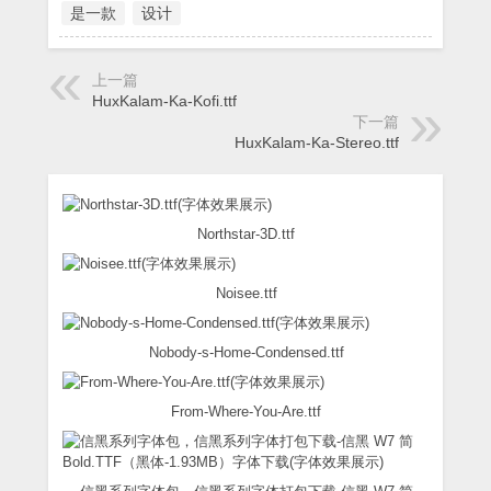
是一款
设计
上一篇
HuxKalam-Ka-Kofi.ttf
下一篇
HuxKalam-Ka-Stereo.ttf
Northstar-3D.ttf
Noisee.ttf
Nobody-s-Home-Condensed.ttf
From-Where-You-Are.ttf