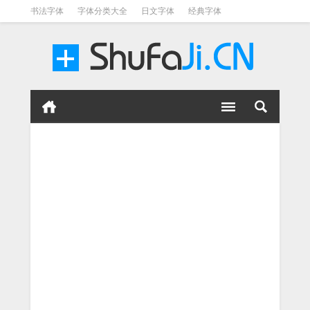
书法字体
字体分类大全
日文字体
经典字体
英文字体
毛笔字体
美术字体
涂鸦字体
书法字体