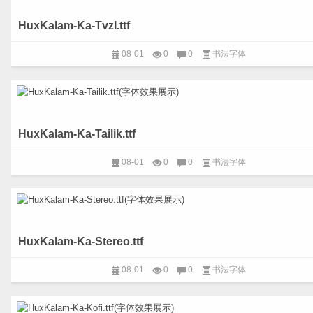
HuxKalam-Ka-TvzI.ttf
08-01
0
0
书法字体
HuxKalam-Ka-Tailik.ttf
08-01
0
0
书法字体
HuxKalam-Ka-Stereo.ttf
08-01
0
0
书法字体