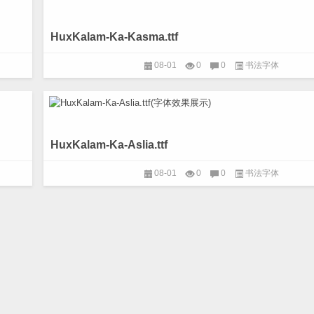
HuxKalam-Ka-Kasma.ttf
08-01
0
0
书法字体
HuxKalam-Ka-Aslia.ttf
08-01
0
0
书法字体