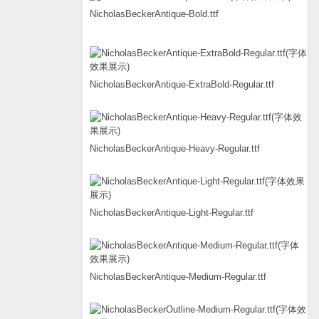
NicholasBeckerAntique-Bold.ttf
NicholasBeckerAntique-ExtraBold-Regular.ttf
NicholasBeckerAntique-Heavy-Regular.ttf
NicholasBeckerAntique-Light-Regular.ttf
NicholasBeckerAntique-Medium-Regular.ttf