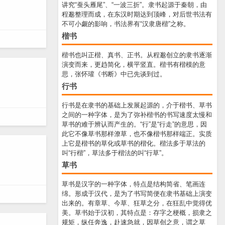
讲究“蚕头雁尾”、“一波三折”。隶书起源于秦朝，由
程邈整理而成，在东汉时期达到顶峰，对后世书法有
不可小觑的影响，书法界有“汉隶唐楷”之称。
楷书
楷书也叫正楷、真书、正书。从程邈创立的隶书逐渐
演变而来，更趋简化，横平竖直。楷书有楷模的意
思，张怀瓘《书断》中已先谈到过。
行书
行书是在隶书的基础上发展起源的，介于楷书、草书
之间的一种字体，是为了弥补楷书的书写速度太慢和
草书的难于辨认而产生的。“行”是“行走”的意思，因
此它不像草书那样潦草，也不像楷书那样端正。实质
上它是楷书的草化或草书的楷化。楷法多于草法的
叫“行楷”，草法多于楷法的叫“行草”。
草书
草书是汉字的一种字体，特点是结构简省、笔画连
绵。形成于汉代，是为了书写简便在隶书基础上演变
出来的。有章草、今草、狂草之分，在狂乱中觉得优
美。草书始于汉初，其特点是：存字之梗概，损隶之
规矩，纵任奔逸，赴速急就，因草创之意，谓之草