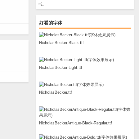
书。
好看的字体
NicholasBecker-Black.ttf
NicholasBecker-Light.ttf
NicholasBecker.ttf
NicholasBeckerAntique-Black-Regular.ttf