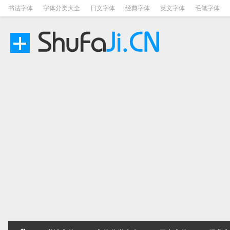
书法字体
字体分类大全
日文字体
经典字体
英文字体
毛笔字体