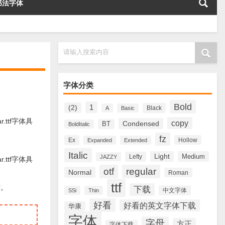
书法字体
请输入搜索内容
字体分类
Bold
1
(2)
Black
A
Basic
.ttf字体具
copy
Condensed
BT
BoldItalic
fz
Ex
Hollow
Expanded
Extended
Italic
Light
Medium
Lefty
JAZZY
.ttf字体具
otf
regular
Normal
Roman
ttf
材。
下载
中文字体
SSi
Thin
好看
好看的英文字体下载
华康
字体
字母
方正
字体下载