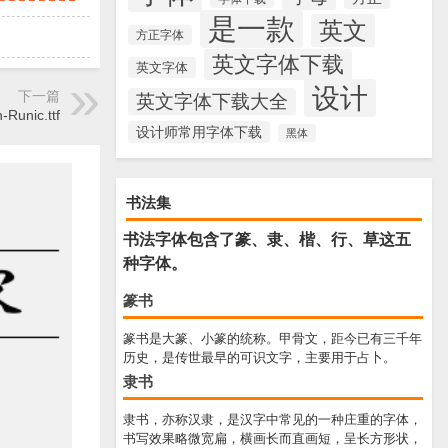
是一款
英文
方正字体
英文字体下载
英文字体
设计
下一篇
英文字体下载大全
-Runic.ttf
设计师常用字体下载
黑体
书法集
书法字体包含了篆、隶、楷、行、草这五
种字体。
篆书
篆书是大篆、小篆的统称。甲骨文，距今已有三千年
历史，是传世最早的可识文字，主要用于占卜。
隶书
隶书，亦称汉隶，是汉字中常见的一种庄重的字体，
书写效果略微宽扁，横画长而直画短，呈长方形状，