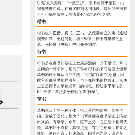
讲究“蚕头雁尾”、“一波三折”。隶书起源于秦朝，由
程邈整理而成，在东汉时期达到顶峰，对后世书法有
不可小觑的影响，书法界有“汉隶唐楷”之称。
楷书
楷书也叫正楷、真书、正书。从程邈创立的隶书逐渐
演变而来，更趋简化，横平竖直。楷书有楷模的意
思，张怀瓘《书断》中已先谈到过。
行书
行书是在隶书的基础上发展起源的，介于楷书、草书
之间的一种字体，是为了弥补楷书的书写速度太慢和
草书的难于辨认而产生的。“行”是“行走”的意思，因
此它不像草书那样潦草，也不像楷书那样端正。实质
上它是楷书的草化或草书的楷化。楷法多于草法的
叫“行楷”，草法多于楷法的叫“行草”。
草书
草书是汉字的一种字体，特点是结构简省、笔画连
绵。形成于汉代，是为了书写简便在隶书基础上演变
出来的。有章草、今草、狂草之分，在狂乱中觉得优
美。草书始于汉初，其特点是：存字之梗概，损隶之
规矩，纵任奔逸，赴速急就，因草创之意，谓之草