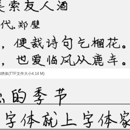
绣体(TTF文件大小4.14 M)