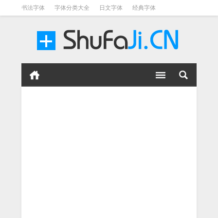
书法字体
字体分类大全
日文字体
经典字体
英文字体
毛笔字体
美术字体
涂鸦字体
书法字体