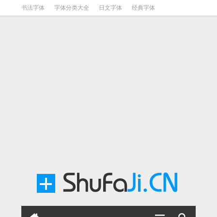
书法字体
字体分类大全
日文字体
经典字体
英文字体
毛笔字体
美术字体
涂鸦字体
书法字体