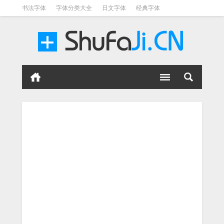
书法字体
字体分类大全
日文字体
经典字体
英文字体
毛笔字体
美术字体
涂鸦字体
书法字体